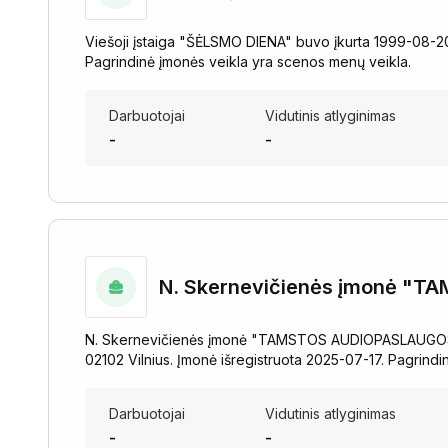
Viešoji įstaiga "ŠĖLSMO DIENA" buvo įkurta 1999-08-20 i
Pagrindinė įmonės veikla yra scenos menų veikla.
Darbuotojai
Vidutinis atlyginimas
-
-
N. Skernevičienės įmonė "
N. Skernevičienės įmonė "TAMSTOS AUDIOPASLAUGOS" buvo
02102 Vilnius. Įmonė išregistruota 2025-07-17. Pagrind
Darbuotojai
Vidutinis atlyginimas
-
-