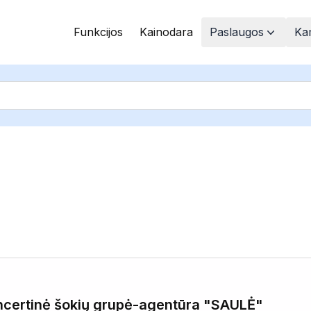
Funkcijos
Kainodara
Paslaugos
Kam
ncertinė šokių grupė-agentūra "SAULĖ"