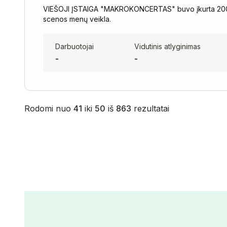
VIEŠOJI ĮSTAIGA "MAKROKONCERTAS" buvo įkurta 2000-
scenos menų veikla.
Darbuotojai
Vidutinis atlyginimas
-
-
Rodomi nuo
41
iki
50
iš
863
rezultatai