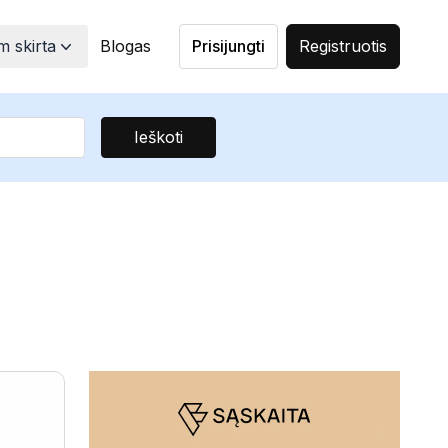
 skirta
Blogas
Prisijungti
Registruotis
Ieškoti