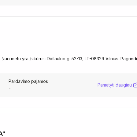
"
šiuo metu yra įsikūrusi Didlaukio g. 52-13, LT-08329 Vilnius. Pagrind
Pardavimo pajamos
Pamatyti daugiau
-
A"