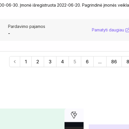
06-30. Įmonė išregistruota 2022-06-20. Pagrindinė įmonės veikla
Pardavimo pajamos
Pamatyti daugiau
-
1
2
3
4
5
6
...
86