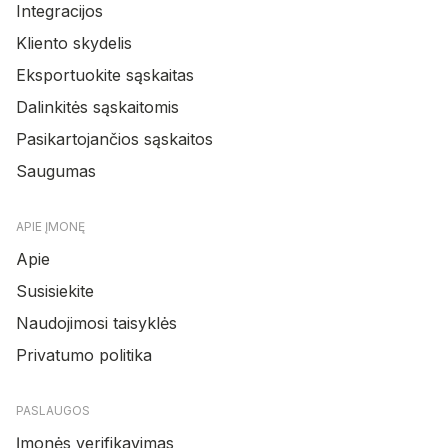
Integracijos
Kliento skydelis
Eksportuokite sąskaitas
Dalinkitės sąskaitomis
Pasikartojančios sąskaitos
Saugumas
APIE ĮMONĘ
Apie
Susisiekite
Naudojimosi taisyklės
Privatumo politika
PASLAUGOS
Įmonės verifikavimas