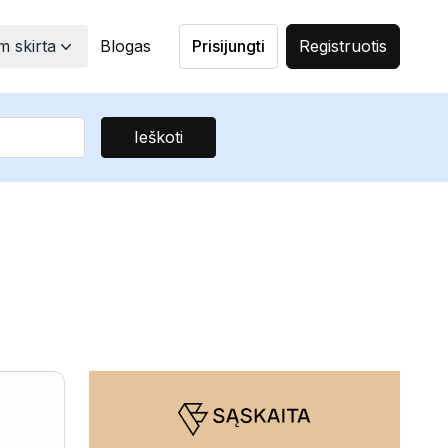
 skirta
Blogas
Prisijungti
Registruotis
Ieškoti