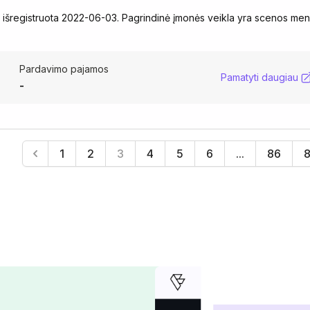
ė išregistruota 2022-06-03. Pagrindinė įmonės veikla yra scenos me
Pardavimo pajamos
Pamatyti daugiau
-
1
2
3
4
5
6
...
86