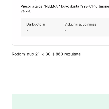
Viešoji įstaiga "PELENAI" buvo įkurta 1998-01-16. Įmon
veikla.
Darbuotojai
Vidutinis atlyginimas
-
-
Rodomi nuo
21
iki
30
iš
863
rezultatai