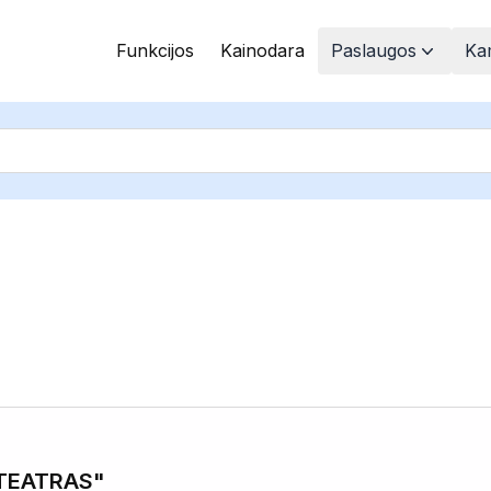
Funkcijos
Kainodara
Paslaugos
Kam
 TEATRAS"