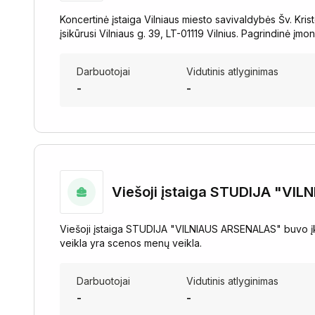
Koncertinė įstaiga Vilniaus miesto savivaldybės Šv. Kri
įsikūrusi Vilniaus g. 39, LT-01119 Vilnius. Pagrindinė įm
Darbuotojai
Vidutinis atlyginimas
-
-
Viešoji įstaiga STUDIJA "VI
Viešoji įstaiga STUDIJA "VILNIAUS ARSENALAS" buvo įk
veikla yra scenos menų veikla.
Darbuotojai
Vidutinis atlyginimas
-
-