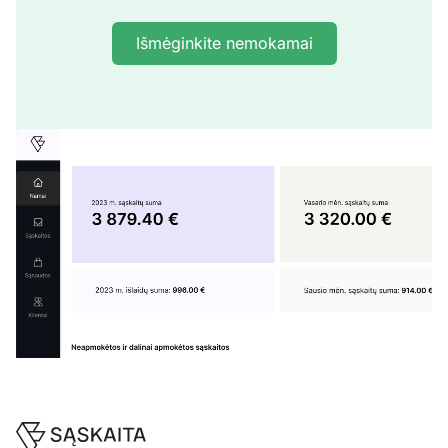
Išmėginkite nemokamai
Footer