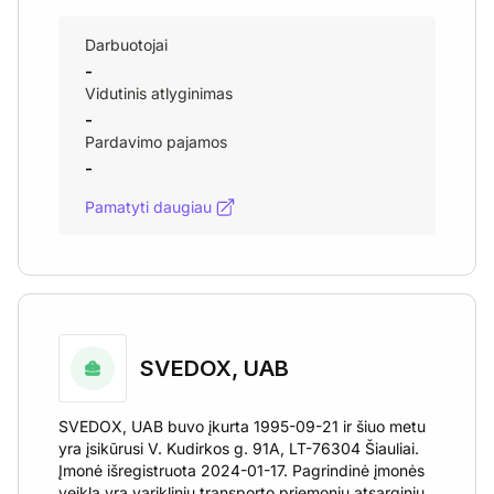
Darbuotojai
-
Vidutinis atlyginimas
-
Pardavimo pajamos
-
Pamatyti daugiau
SVEDOX, UAB
SVEDOX, UAB buvo įkurta 1995-09-21 ir šiuo metu
yra įsikūrusi V. Kudirkos g. 91A, LT-76304 Šiauliai.
Įmonė išregistruota 2024-01-17. Pagrindinė įmonės
veikla yra variklinių transporto priemonių atsarginių