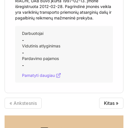
RIACHI, UAB buvo įkurta 1997-02-13. Įmonė
išregistruota 2012-02-28. Pagrindinė įmonės veikla
yra variklinių transporto priemonių atsarginių dalių ir
pagalbinių reikmenų mažmeninė prekyba.
Darbuotojai
-
Vidutinis atlyginimas
-
Pardavimo pajamos
-
Pamatyti daugiau
« Ankstesnis
Kitas »