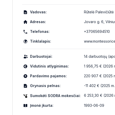
Vadovas:
Rūtelė Palevičiūtė
Adresas:
Jovaro g. 6, Vilniu
Telefonas:
+37065694510
Tinklalapis:
www.montessorice
Darbuotojai:
14 darbuotojų (ap
Vidutinis atlyginimas:
1 956,75 € (2026 m
Pardavimo pajamos:
220 907 € (2025 
Grynasis pelnas:
-11 402 € (2025 m.
6 253,30 € (2026 m
Sumokėti SODRA mokesčiai:
Įmonė įkurta:
1993-06-09