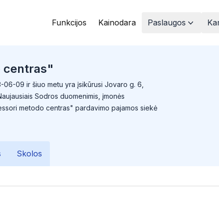
Funkcijos
Kainodara
Paslaugos
Kam
o centras"
06-09 ir šiuo metu yra įsikūrusi Jovaro g. 6,
. Naujausiais Sodros duomenimis, įmonės
ntessori metodo centras" pardavimo pajamos siekė
s
Skolos