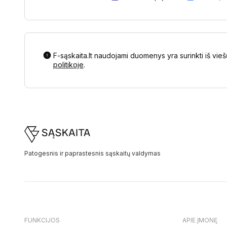
F-sąskaita.lt naudojami duomenys yra surinkti iš vieš
politikoje
.
Footer
Patogesnis ir paprastesnis sąskaitų valdymas
FUNKCIJOS
APIE ĮMONĘ