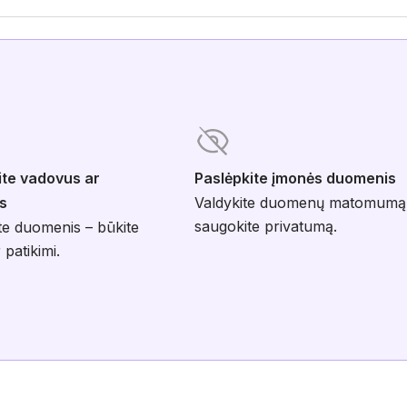
ite vadovus ar
Paslėpkite įmonės duomenis
s
Valdykite duomenų matomumą
saugokite privatumą.
te duomenis – būkite
 patikimi.