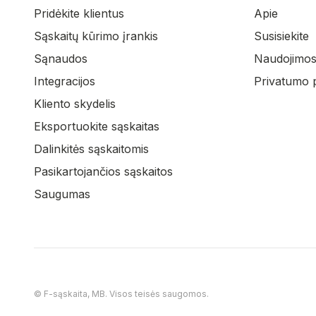
Pridėkite klientus
Apie
Sąskaitų kūrimo įrankis
Susisiekite
Sąnaudos
Naudojimosi
Integracijos
Privatumo p
Kliento skydelis
Eksportuokite sąskaitas
Dalinkitės sąskaitomis
Pasikartojančios sąskaitos
Saugumas
© F-sąskaita, MB. Visos teisės saugomos.