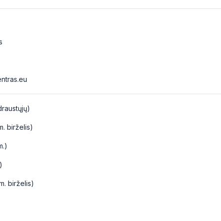
s
ntras.eu
draustųjų)
. birželis)
m.)
)
. birželis)