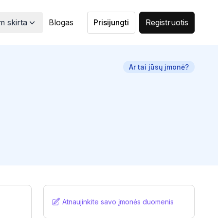
 skirta
Blogas
Prisijungti
Registruotis
Ar tai jūsų įmonė?
Atnaujinkite savo įmonės duomenis