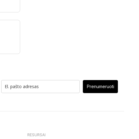
Prenumeruoti
RESURSAI