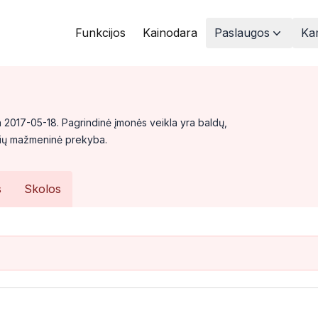
Funkcijos
Kainodara
Paslaugos
Kam
2017-05-18. Pagrindinė įmonės veikla yra baldų,
rekių mažmeninė prekyba.
s
Skolos