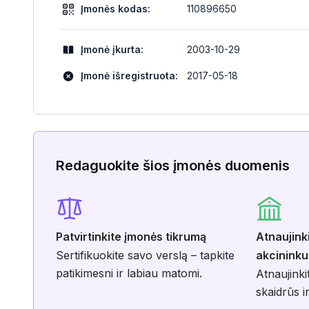
Įmonės kodas:
110896650
Įmonė įkurta:
2003-10-29
Įmonė išregistruota:
2017-05-18
Redaguokite šios įmonės duomenis
Patvirtinkite įmonės tikrumą
Atnaujink
Sertifikuokite savo verslą – tapkite
akcininku
patikimesni ir labiau matomi.
Atnaujinki
skaidrūs ir