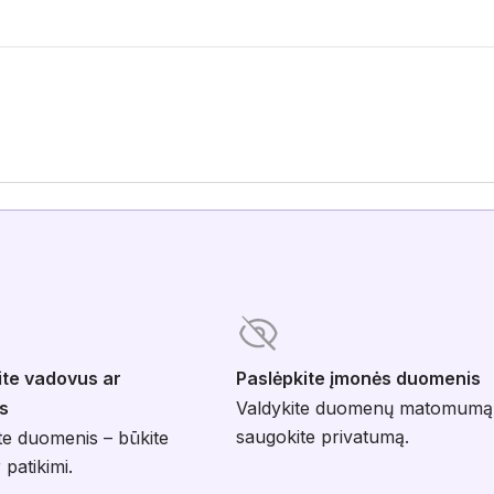
ite vadovus ar
Paslėpkite įmonės duomenis
s
Valdykite duomenų matomumą
saugokite privatumą.
te duomenis – būkite
 patikimi.