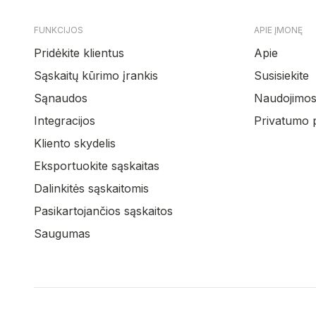
FUNKCIJOS
APIE ĮMONĘ
Pridėkite klientus
Apie
Sąskaitų kūrimo įrankis
Susisiekite
Sąnaudos
Naudojimosi
Integracijos
Privatumo p
Kliento skydelis
Eksportuokite sąskaitas
Dalinkitės sąskaitomis
Pasikartojančios sąskaitos
Saugumas