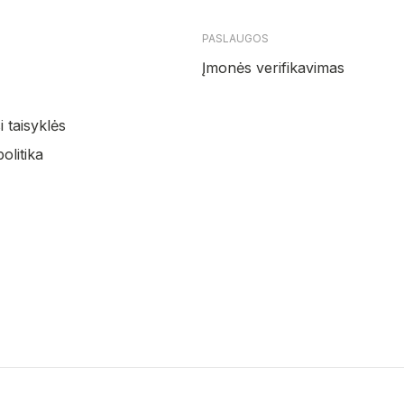
PASLAUGOS
Įmonės verifikavimas
 taisyklės
olitika