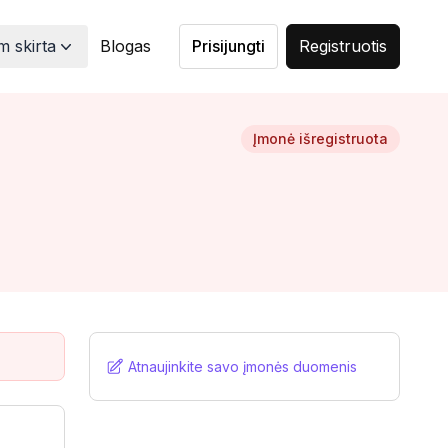
 skirta
Blogas
Prisijungti
Registruotis
Įmonė išregistruota
Atnaujinkite savo įmonės duomenis