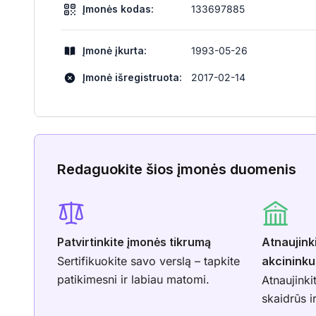
Įmonės kodas:
133697885
Įmonė įkurta:
1993-05-26
Įmonė išregistruota:
2017-02-14
Redaguokite šios įmonės duomenis
Patvirtinkite įmonės tikrumą
Atnaujink
Sertifikuokite savo verslą – tapkite
akcininku
patikimesni ir labiau matomi.
Atnaujinki
skaidrūs i