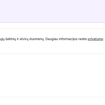
ųjų šaltinių ir atvirų duomenų. Daugiau informacijos rasite
privatumo