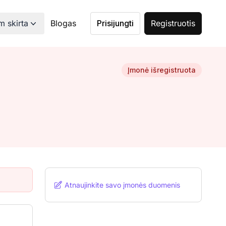
 skirta
Blogas
Prisijungti
Registruotis
Įmonė išregistruota
Atnaujinkite savo įmonės duomenis