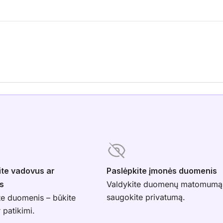
ite vadovus ar
Paslėpkite įmonės duomenis
s
Valdykite duomenų matomumą
saugokite privatumą.
te duomenis – būkite
r patikimi.