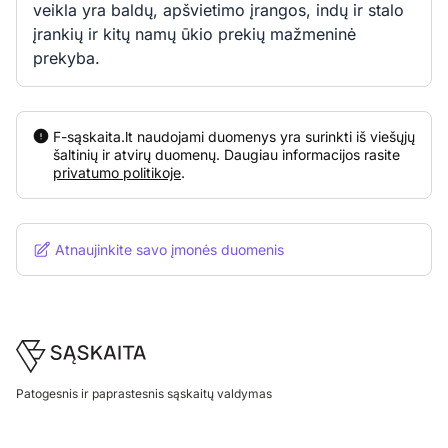
veikla yra baldų, apšvietimo įrangos, indų ir stalo
įrankių ir kitų namų ūkio prekių mažmeninė
prekyba.
F-sąskaita.lt naudojami duomenys yra surinkti iš viešųjų
šaltinių ir atvirų duomenų. Daugiau informacijos rasite
privatumo politikoje
.
Atnaujinkite savo įmonės duomenis
Footer
Patogesnis ir paprastesnis sąskaitų valdymas