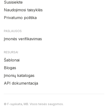
Susisiekite
Naudojimosi taisyklės
Privatumo politika
PASLAUGOS
Įmonės verifikavimas
RESURSAI
Šablonai
Blogas
Įmonių katalogas
API dokumentacija
© F-sąskaita, MB. Visos teisės saugomos.