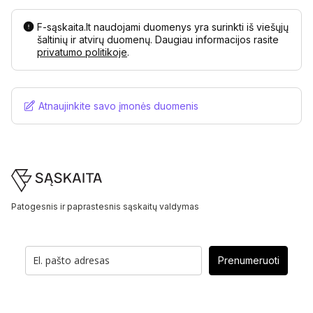
F-sąskaita.lt naudojami duomenys yra surinkti iš viešųjų
šaltinių ir atvirų duomenų. Daugiau informacijos rasite
privatumo politikoje
.
Atnaujinkite savo įmonės duomenis
Footer
Patogesnis ir paprastesnis sąskaitų valdymas
Prenumeruoti