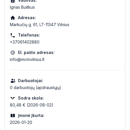
Vadovas:
Ignas Buitkus
Adresas:
Markučių g. 61, LT-11347 Vilnius
Telefonas:
+37061402880
El. pašto adresas:
info@mcmvilnius.lt
Darbuotojai:
0 darbuotojų (apdraustųjų)
Sodra skola:
80,48 € (2026-08-02)
Įmonė įkurta:
2026-01-20