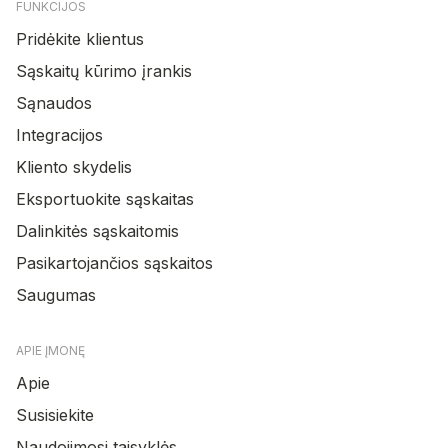
FUNKCIJOS
Pridėkite klientus
Sąskaitų kūrimo įrankis
Sąnaudos
Integracijos
Kliento skydelis
Eksportuokite sąskaitas
Dalinkitės sąskaitomis
Pasikartojančios sąskaitos
Saugumas
APIE ĮMONĘ
Apie
Susisiekite
Naudojimosi taisyklės