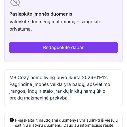
Paslėpkite įmonės duomenis
Valdykite duomenų matomumą – saugokite
privatumą.
Redaguokite dabar
MB Cozy home living buvo įkurta 2026-01-12.
Pagrindinė įmonės veikla yra baldų, apšvietimo
įrangos, indų ir stalo įrankių ir kitų namų ūkio
prekių mažmeninė prekyba.
F-sąskaita.lt naudojami duomenys yra surinkti iš viešųjų
šaltinių ir atvirų duomenų. Daugiau informacijos rasite