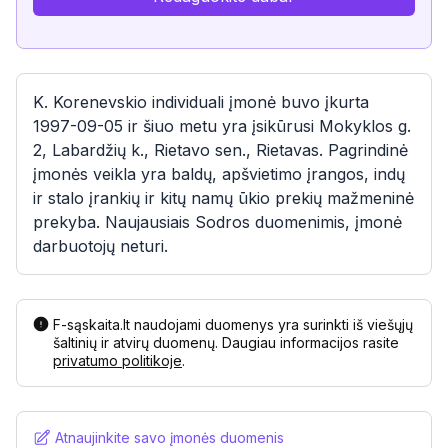
K. Korenevskio individuali įmonė buvo įkurta
1997-09-05 ir šiuo metu yra įsikūrusi Mokyklos g.
2, Labardžių k., Rietavo sen., Rietavas. Pagrindinė
įmonės veikla yra baldų, apšvietimo įrangos, indų
ir stalo įrankių ir kitų namų ūkio prekių mažmeninė
prekyba. Naujausiais Sodros duomenimis, įmonė
darbuotojų neturi.
F-sąskaita.lt naudojami duomenys yra surinkti iš viešųjų
šaltinių ir atvirų duomenų. Daugiau informacijos rasite
privatumo politikoje
.
Atnaujinkite savo įmonės duomenis