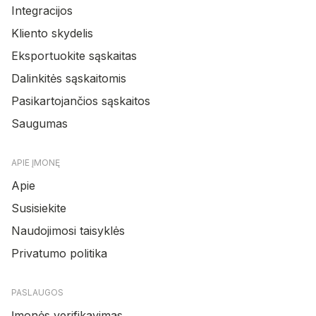
Integracijos
Kliento skydelis
Eksportuokite sąskaitas
Dalinkitės sąskaitomis
Pasikartojančios sąskaitos
Saugumas
APIE ĮMONĘ
Apie
Susisiekite
Naudojimosi taisyklės
Privatumo politika
PASLAUGOS
Įmonės verifikavimas