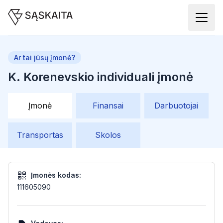
Ar tai jūsų įmonė?
K. Korenevskio individuali įmonė
Įmonė
Finansai
Darbuotojai
Transportas
Skolos
Įmonės kodas:
111605090