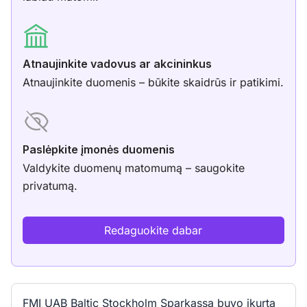
Atnaujinkite vadovus ar akcininkus
Atnaujinkite duomenis – būkite skaidrūs ir patikimi.
Paslėpkite įmonės duomenis
Valdykite duomenų matomumą – saugokite
privatumą.
Redaguokite dabar
FMĮ UAB Baltic Stockholm Sparkassa buvo įkurta