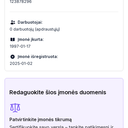
123878296
Darbuotojai:
0 darbuotojų (apdraustųjų)
Įmonė įkurta:
1997-01-17
Įmonė išregistruota:
2025-01-02
Redaguokite šios įmonės duomenis
Patvirtinkite įmonės tikrumą
Sertifikuokite savo verslą – tapkite patikimesni ir