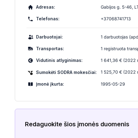
Adresas:
Gabijos g. 5-46, L
Telefonas:
+37068741713
Darbuotojai:
1 darbuotojas (apd
Transportas:
1 registruota tran
Vidutinis atlyginimas:
1 641,36 € (2022
1 525,70 € (2022
Sumokėti SODRA mokesčiai:
Įmonė įkurta:
1995-05-29
Redaguokite šios įmonės duomenis