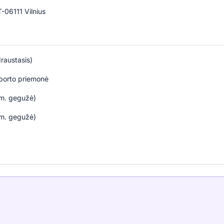
T-06111 Vilnius
raustasis)
sporto priemonė
 m. gegužė)
 m. gegužė)