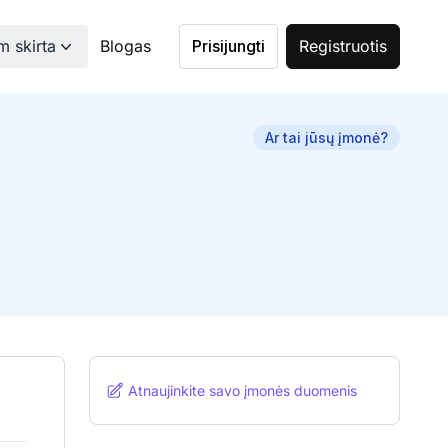
 skirta
Blogas
Prisijungti
Registruotis
Ar tai jūsų įmonė?
Atnaujinkite savo įmonės duomenis