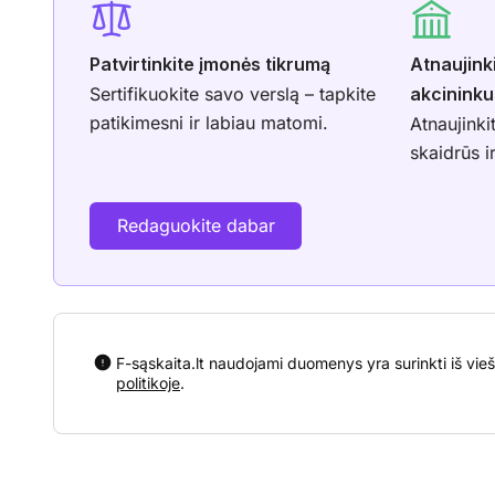
Patvirtinkite įmonės tikrumą
Atnaujink
Sertifikuokite savo verslą – tapkite
akcininku
patikimesni ir labiau matomi.
Atnaujinki
skaidrūs i
Redaguokite dabar
F-sąskaita.lt naudojami duomenys yra surinkti iš vieš
politikoje
.