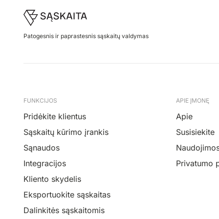
Footer
Patogesnis ir paprastesnis sąskaitų valdymas
FUNKCIJOS
APIE ĮMONĘ
Pridėkite klientus
Apie
Sąskaitų kūrimo įrankis
Susisiekite
Sąnaudos
Naudojimosi
Integracijos
Privatumo p
Kliento skydelis
Eksportuokite sąskaitas
Dalinkitės sąskaitomis