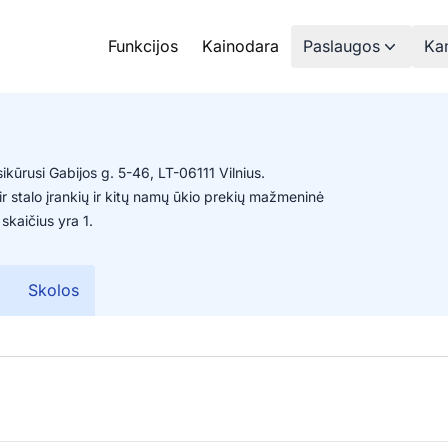
Funkcijos
Kainodara
Paslaugos
Kam
ikūrusi Gabijos g. 5-46, LT-06111 Vilnius.
ir stalo įrankių ir kitų namų ūkio prekių mažmeninė
kaičius yra 1.
Skolos