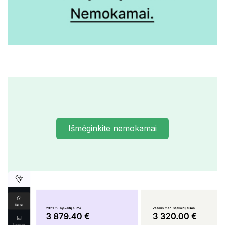
Išmėginkite nemokamai