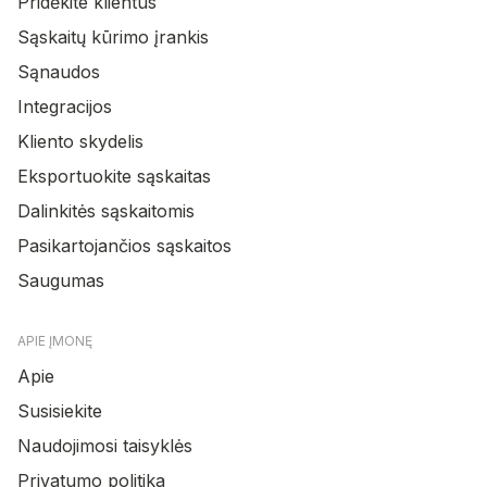
Pridėkite klientus
Sąskaitų kūrimo įrankis
Sąnaudos
Integracijos
Kliento skydelis
Eksportuokite sąskaitas
Dalinkitės sąskaitomis
Pasikartojančios sąskaitos
Saugumas
APIE ĮMONĘ
Apie
Susisiekite
Naudojimosi taisyklės
Privatumo politika