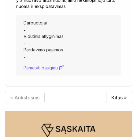
yra nuosavo arba nuomojamo nekilnojamojo turto
nuoma ir eksploatavimas.
Darbuotojai
-
Vidutinis atlyginimas
-
Pardavimo pajamos
-
Pamatyti daugiau
« Ankstesnis
Kitas »