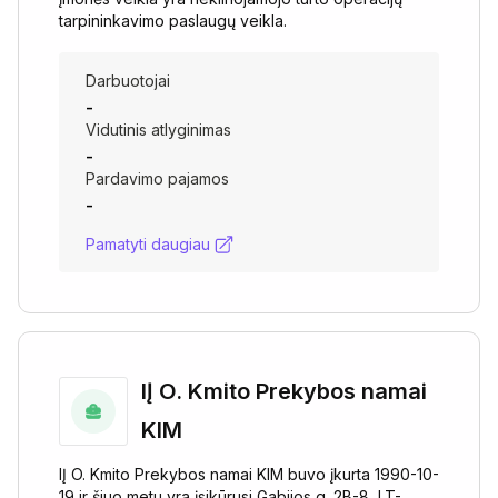
tarpininkavimo paslaugų veikla.
Darbuotojai
-
Vidutinis atlyginimas
-
Pardavimo pajamos
-
Pamatyti daugiau
IĮ O. Kmito Prekybos namai
KIM
IĮ O. Kmito Prekybos namai KIM buvo įkurta 1990-10-
19 ir šiuo metu yra įsikūrusi Gabijos g. 2B-8, LT-