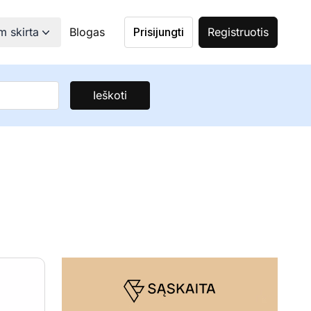
 skirta
Blogas
Prisijungti
Registruotis
Ieškoti