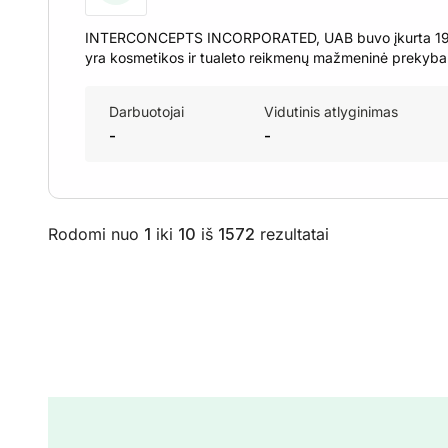
INTERCONCEPTS INCORPORATED, UAB buvo įkurta 1996-
yra kosmetikos ir tualeto reikmenų mažmeninė prekyba
Darbuotojai
Vidutinis atlyginimas
-
-
Rodomi nuo
1
iki
10
iš
1572
rezultatai