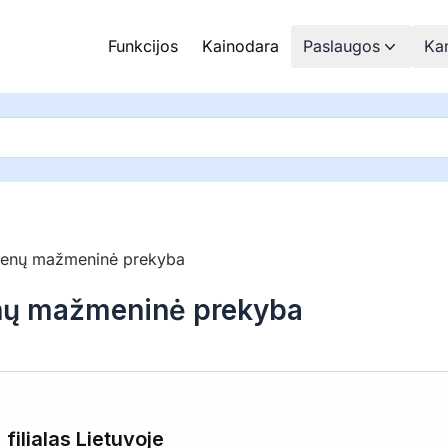
Funkcijos
Kainodara
Paslaugos
Kam
kmenų mažmeninė prekyba
enų mažmeninė prekyba
lialas Lietuvoje