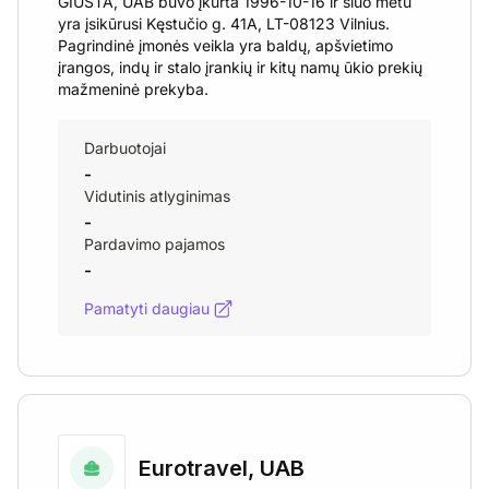
GIUSTA, UAB buvo įkurta 1996-10-16 ir šiuo metu
yra įsikūrusi Kęstučio g. 41A, LT-08123 Vilnius.
Pagrindinė įmonės veikla yra baldų, apšvietimo
įrangos, indų ir stalo įrankių ir kitų namų ūkio prekių
mažmeninė prekyba.
Darbuotojai
-
Vidutinis atlyginimas
-
Pardavimo pajamos
-
Pamatyti daugiau
Eurotravel, UAB