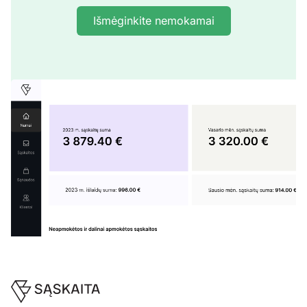
Išmėginkite nemokamai
Footer