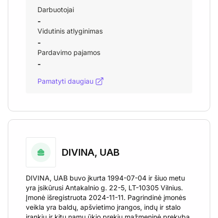
Darbuotojai
-
Vidutinis atlyginimas
-
Pardavimo pajamos
-
Pamatyti daugiau
DIVINA, UAB
DIVINA, UAB buvo įkurta 1994-07-04 ir šiuo metu
yra įsikūrusi Antakalnio g. 22-5, LT-10305 Vilnius.
Įmonė išregistruota 2024-11-11. Pagrindinė įmonės
veikla yra baldų, apšvietimo įrangos, indų ir stalo
įrankių ir kitų namų ūkio prekių mažmeninė prekyba.