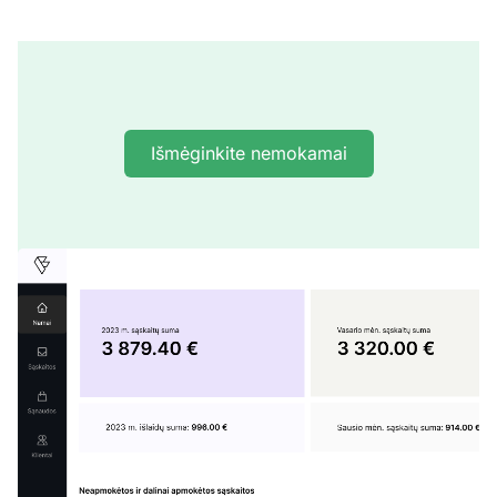
Išmėginkite nemokamai