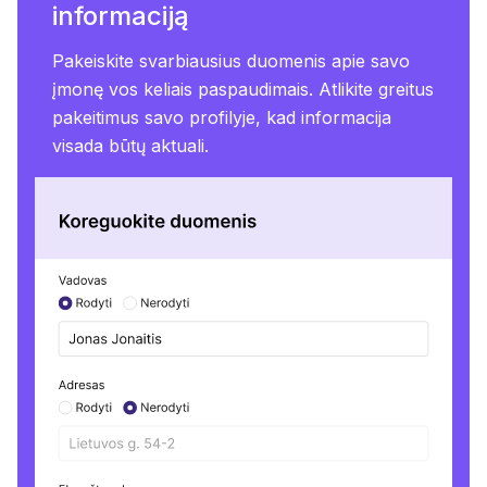
informaciją
Pakeiskite svarbiausius duomenis apie savo
įmonę vos keliais paspaudimais. Atlikite greitus
pakeitimus savo profilyje, kad informacija
visada būtų aktuali.