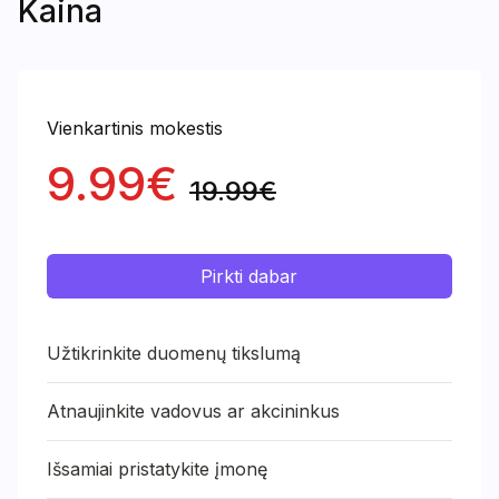
Kaina
Vienkartinis mokestis
9.99€
19.99€
Pirkti dabar
Užtikrinkite duomenų tikslumą
Atnaujinkite vadovus ar akcininkus
Išsamiai pristatykite įmonę