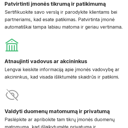
Patvirtinti įmonės tikrumą ir patikimumą
Sertifikuokite savo verslą ir parodykite klientams bei
partneriams, kad esate patikimas. Patvirtinta įmonė
automatiškai tampa labiau matoma ir geriau vertinama.
Atnaujinti vadovus ar akcininkus
Lengvai keiskite informaciją apie įmonės vadovybę ar
akcininkus, kad visada išliktumėte skaidrūs ir patikimi.
Valdyti duomenų matomumą ir privatumą
Paslėpkite ar apribokite tam tikrų įmonės duomenų
matomumą, kad išlaikytumėte privatumą ir