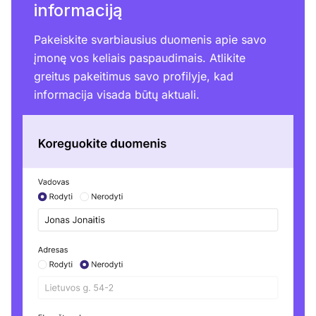
informaciją
Pakeiskite svarbiausius duomenis apie savo
įmonę vos keliais paspaudimais. Atlikite
greitus pakeitimus savo profilyje, kad
informacija visada būtų aktuali.