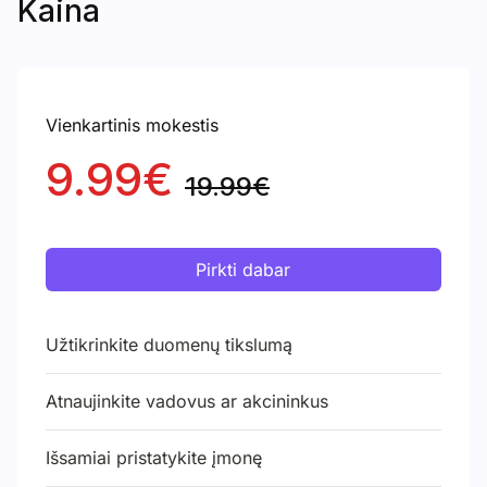
Kaina
Vienkartinis mokestis
9.99€
19.99€
Pirkti dabar
Užtikrinkite duomenų tikslumą
Atnaujinkite vadovus ar akcininkus
Išsamiai pristatykite įmonę