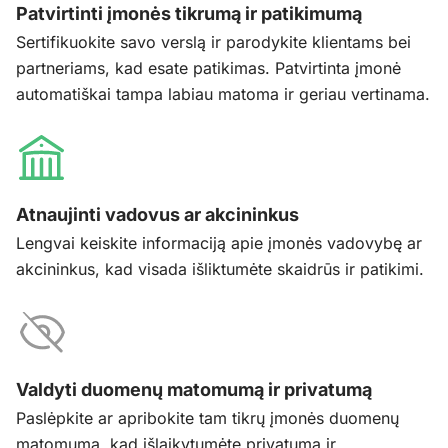
Patvirtinti įmonės tikrumą ir patikimumą
Sertifikuokite savo verslą ir parodykite klientams bei
partneriams, kad esate patikimas. Patvirtinta įmonė
automatiškai tampa labiau matoma ir geriau vertinama.
Atnaujinti vadovus ar akcininkus
Lengvai keiskite informaciją apie įmonės vadovybę ar
akcininkus, kad visada išliktumėte skaidrūs ir patikimi.
Valdyti duomenų matomumą ir privatumą
Paslėpkite ar apribokite tam tikrų įmonės duomenų
matomumą, kad išlaikytumėte privatumą ir