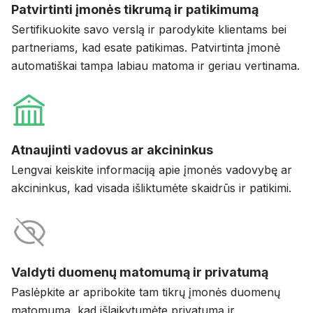
Patvirtinti įmonės tikrumą ir patikimumą
Sertifikuokite savo verslą ir parodykite klientams bei
partneriams, kad esate patikimas. Patvirtinta įmonė
automatiškai tampa labiau matoma ir geriau vertinama.
Atnaujinti vadovus ar akcininkus
Lengvai keiskite informaciją apie įmonės vadovybę ar
akcininkus, kad visada išliktumėte skaidrūs ir patikimi.
Valdyti duomenų matomumą ir privatumą
Paslėpkite ar apribokite tam tikrų įmonės duomenų
matomumą, kad išlaikytumėte privatumą ir