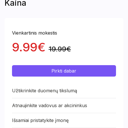
Kaina
Vienkartinis mokestis
9.99€
19.99€
Pirkti dabar
Užtikrinkite duomenų tikslumą
Atnaujinkite vadovus ar akcininkus
Išsamiai pristatykite įmonę