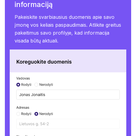
informaciją
Pakeiskite svarbiausius duomenis apie savo
įmonę vos keliais paspaudimais. Atlikite greitus
pakeitimus savo profilyje, kad informacija
visada būtų aktuali.