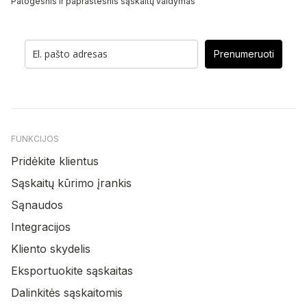
Patogesnis ir paprastesnis sąskaitų valdymas
Prenumeruoti
FUNKCIJOS
Pridėkite klientus
Sąskaitų kūrimo įrankis
Sąnaudos
Integracijos
Kliento skydelis
Eksportuokite sąskaitas
Dalinkitės sąskaitomis