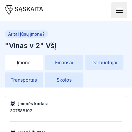
Ar tai jūsų įmonė?
"Vinas v 2" VšĮ
Įmonė
Finansai
Darbuotojai
Transportas
Skolos
Įmonės kodas:
307588192