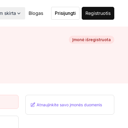
 skirta
Blogas
Prisijungti
Registruotis
Įmonė išregistruota
Atnaujinkite savo įmonės duomenis