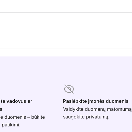
ite vadovus ar
Paslėpkite įmonės duomenis
s
Valdykite duomenų matomumą
saugokite privatumą.
te duomenis – būkite
r patikimi.