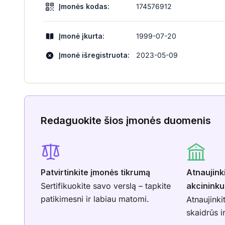
Įmonės kodas:
174576912
Įmonė įkurta:
1999-07-20
Įmonė išregistruota:
2023-05-09
Redaguokite šios įmonės duomenis
Patvirtinkite įmonės tikrumą
Atnaujink
Sertifikuokite savo verslą – tapkite
akcininku
patikimesni ir labiau matomi.
Atnaujinki
skaidrūs i