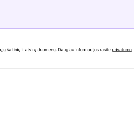
ųjų šaltinių ir atvirų duomenų. Daugiau informacijos rasite
privatumo