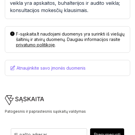
veikla yra apskaitos, buhalterijos ir audito veikla;
konsultacijos mokesčių klausimais.
F-sąskaita.lt naudojami duomenys yra surinkti iš viešųjų
šaltinių ir atvirų duomenų. Daugiau informacijos rasite
privatumo politikoje
.
Atnaujinkite savo įmonės duomenis
Footer
Patogesnis ir paprastesnis sąskaitų valdymas
Prenumeruoti