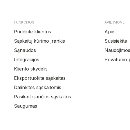
FUNKCIJOS
APIE ĮMONĘ
Pridėkite klientus
Apie
Sąskaitų kūrimo įrankis
Susisiekite
Sąnaudos
Naudojimosi
Integracijos
Privatumo p
Kliento skydelis
Eksportuokite sąskaitas
Dalinkitės sąskaitomis
Pasikartojančios sąskaitos
Saugumas