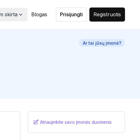
 skirta
Blogas
Prisijungti
Registruotis
Ar tai jūsų įmonė?
Atnaujinkite savo įmonės duomenis