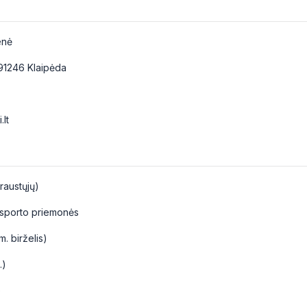
enė
-91246 Klaipėda
.lt
raustųjų)
ansporto priemonės
. birželis)
.)
)