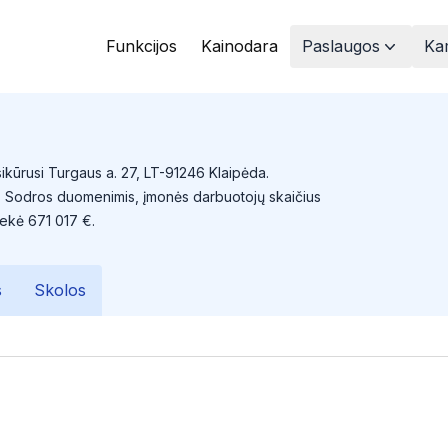
Funkcijos
Kainodara
Paslaugos
Kam
sikūrusi Turgaus a. 27, LT-91246 Klaipėda.
ais Sodros duomenimis, įmonės darbuotojų skaičius
iekė 671 017 €.
s
Skolos