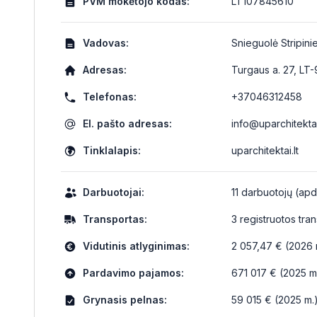
PVM mokėtojo kodas:
LT107845610
Vadovas:
Snieguolė Stripini
Adresas:
Turgaus a. 27, LT
Telefonas:
+37046312458
El. pašto adresas:
info@uparchitektai
Tinklalapis:
uparchitektai.lt
Darbuotojai:
11 darbuotojų (apd
Transportas:
3 registruotos tr
Vidutinis atlyginimas:
2 057,47 € (2026 m
Pardavimo pajamos:
671 017 € (2025 m
Grynasis pelnas:
59 015 € (2025 m.