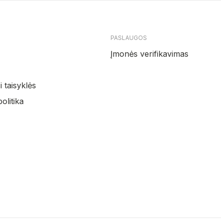
PASLAUGOS
Įmonės verifikavimas
 taisyklės
olitika