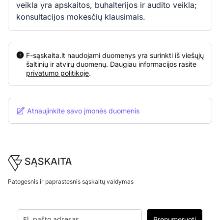
veikla yra apskaitos, buhalterijos ir audito veikla;
konsultacijos mokesčių klausimais.
F-sąskaita.lt naudojami duomenys yra surinkti iš viešųjų
šaltinių ir atvirų duomenų. Daugiau informacijos rasite
privatumo politikoje
.
Atnaujinkite savo įmonės duomenis
Footer
Patogesnis ir paprastesnis sąskaitų valdymas
Prenumeruoti