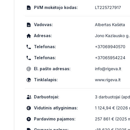
PVM mokėtojo kodas:
LT225727917
Vadovas:
Albertas Kašėta
Adresas:
Jono Kazlausko g. 
Telefonas:
+37069940570
Telefonas:
+37065954224
El. pašto adresas:
info@rigeva.lt
Tinklalapis:
www.rigeva.lt
Darbuotojai:
3 darbuotojai (apdr
Vidutinis atlyginimas:
1 124,94 € (2026 m
Pardavimo pajamos:
257 861 € (2025 m
Grynasis pelnas:
-18 620 € (2025 m