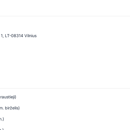
1, LT-08314 Vilnius
austieji)
. birželis)
.)
.)