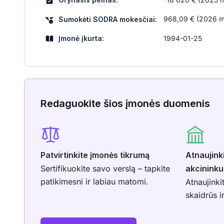
968,09 € (2026 m.
Sumokėti SODRA mokesčiai:
Įmonė įkurta:
1994-01-25
Redaguokite šios įmonės duomenis
Patvirtinkite įmonės tikrumą
Atnaujink
Sertifikuokite savo verslą – tapkite
akcininku
patikimesni ir labiau matomi.
Atnaujinki
skaidrūs i