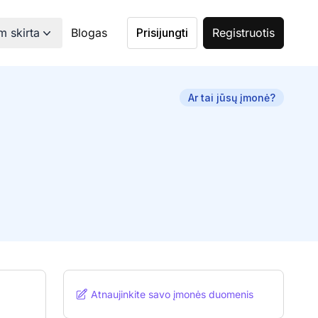
 skirta
Blogas
Prisijungti
Registruotis
Ar tai jūsų įmonė?
Atnaujinkite savo įmonės duomenis