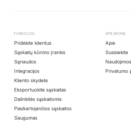
FUNKCIJOS
APIE ĮMONĘ
Pridėkite klientus
Apie
Sąskaitų kūrimo įrankis
Susisiekite
Sąnaudos
Naudojimosi
Integracijos
Privatumo p
Kliento skydelis
Eksportuokite sąskaitas
Dalinkitės sąskaitomis
Pasikartojančios sąskaitos
Saugumas