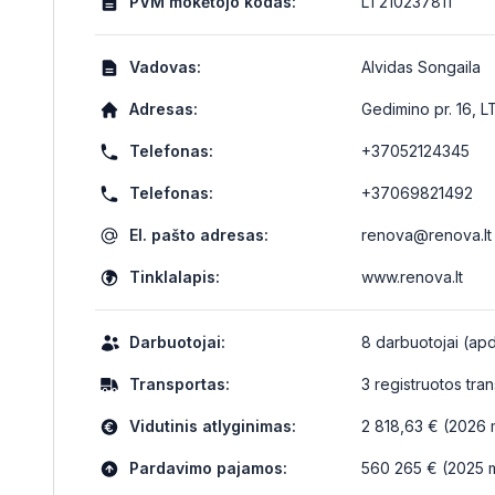
PVM mokėtojo kodas:
LT210237811
Vadovas:
Alvidas Songaila
Adresas:
Gedimino pr. 16, L
Telefonas:
+37052124345
Telefonas:
+37069821492
El. pašto adresas:
renova@renova.lt
Tinklalapis:
www.renova.lt
Darbuotojai:
8 darbuotojai (apd
Transportas:
3 registruotos tr
Vidutinis atlyginimas:
2 818,63 € (2026 m
Pardavimo pajamos:
560 265 € (2025 m