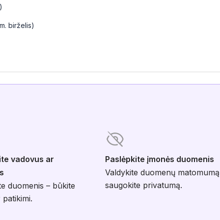
)
. birželis)
ite vadovus ar
Paslėpkite įmonės duomenis
s
Valdykite duomenų matomumą
saugokite privatumą.
te duomenis – būkite
 patikimi.