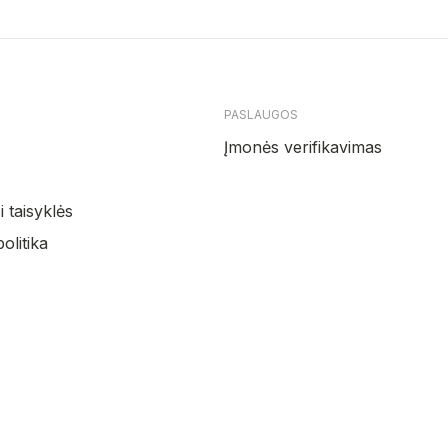
PASLAUGOS
Įmonės verifikavimas
 taisyklės
olitika