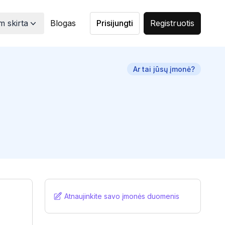
 skirta
Blogas
Prisijungti
Registruotis
Ar tai jūsų įmonė?
Atnaujinkite savo įmonės duomenis