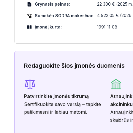
Grynasis pelnas:
22 300 € (2025 m.
4 922,05 € (2026 m
Sumokėti SODRA mokesčiai:
Įmonė įkurta:
1991-11-08
Redaguokite šios įmonės duomenis
Patvirtinkite įmonės tikrumą
Atnaujink
Sertifikuokite savo verslą – tapkite
akcininku
patikimesni ir labiau matomi.
Atnaujinki
skaidrūs ir