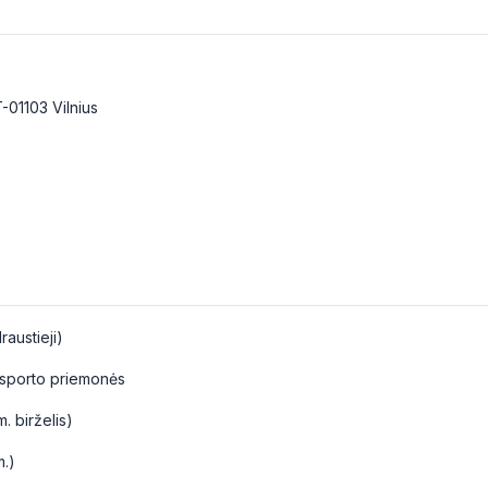
T-01103 Vilnius
raustieji)
ansporto priemonės
. birželis)
.)