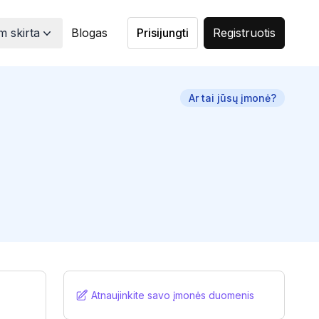
 skirta
Blogas
Prisijungti
Registruotis
Ar tai jūsų įmonė?
Atnaujinkite savo įmonės duomenis