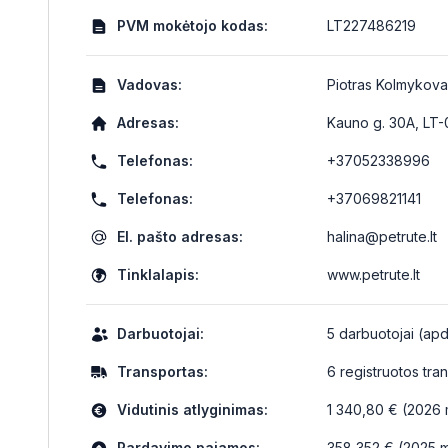
PVM mokėtojo kodas:
LT227486219
Vadovas:
Piotras Kolmykova
Adresas:
Kauno g. 30A, LT-
Telefonas:
+37052338996
Telefonas:
+37069821141
El. pašto adresas:
halina@petrute.lt
Tinklalapis:
www.petrute.lt
Darbuotojai:
5 darbuotojai (apdr
Transportas:
6 registruotos tr
Vidutinis atlyginimas:
1 340,80 € (2026 m
Pardavimo pajamos:
358 352 € (2025 m