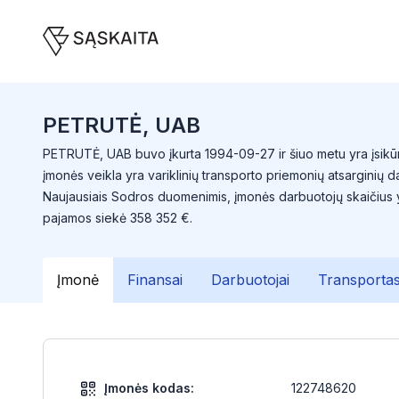
PETRUTĖ, UAB
PETRUTĖ, UAB buvo įkurta 1994-09-27 ir šiuo metu yra įsikūr
įmonės veikla yra variklinių transporto priemonių atsarginių 
Naujausiais Sodros duomenimis, įmonės darbuotojų skaičius
pajamos siekė 358 352 €.
Įmonė
Finansai
Darbuotojai
Transporta
Įmonės kodas:
122748620