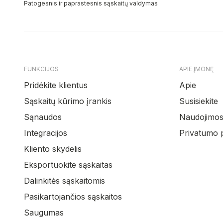
Patogesnis ir paprastesnis sąskaitų valdymas
FUNKCIJOS
APIE ĮMONĘ
Pridėkite klientus
Apie
Sąskaitų kūrimo įrankis
Susisiekite
Sąnaudos
Naudojimosi
Integracijos
Privatumo p
Kliento skydelis
Eksportuokite sąskaitas
Dalinkitės sąskaitomis
Pasikartojančios sąskaitos
Saugumas