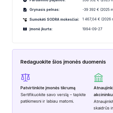
Grynasis pelnas:
-39 392 € (2025 m
1 467,04 € (2026 m
Sumokėti SODRA mokesčiai:
Įmonė įkurta:
1994-09-27
Redaguokite šios įmonės duomenis
Patvirtinkite įmonės tikrumą
Atnaujink
Sertifikuokite savo verslą – tapkite
akcininku
patikimesni ir labiau matomi.
Atnaujinki
skaidrūs ir