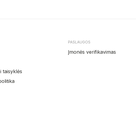
PASLAUGOS
Įmonės verifikavimas
 taisyklės
olitika