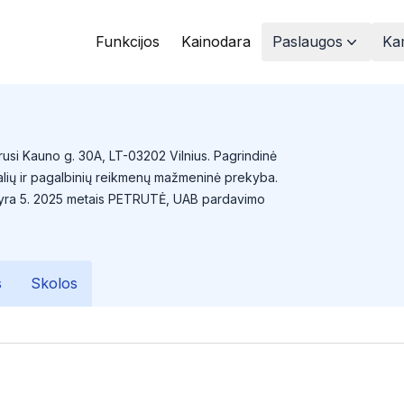
Funkcijos
Kainodara
Paslaugos
Kam
usi Kauno g. 30A, LT-03202 Vilnius. Pagrindinė
dalių ir pagalbinių reikmenų mažmeninė prekyba.
 yra 5. 2025 metais PETRUTĖ, UAB pardavimo
s
Skolos