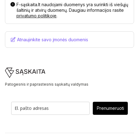
F-sąskaita.lt naudojami duomenys yra surinkti iš viešųjų
šaltinių ir atvirų duomenų. Daugiau informacijos rasite
privatumo politikoje
.
Atnaujinkite savo įmonės duomenis
Footer
Patogesnis ir paprastesnis sąskaitų valdymas
Prenumeruoti