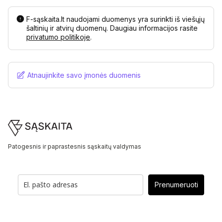
F-sąskaita.lt naudojami duomenys yra surinkti iš viešųjų
šaltinių ir atvirų duomenų. Daugiau informacijos rasite
privatumo politikoje
.
Atnaujinkite savo įmonės duomenis
Footer
Patogesnis ir paprastesnis sąskaitų valdymas
Prenumeruoti