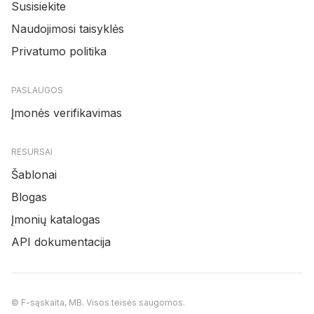
Susisiekite
Naudojimosi taisyklės
Privatumo politika
PASLAUGOS
Įmonės verifikavimas
RESURSAI
Šablonai
Blogas
Įmonių katalogas
API dokumentacija
© F-sąskaita, MB. Visos teisės saugomos.