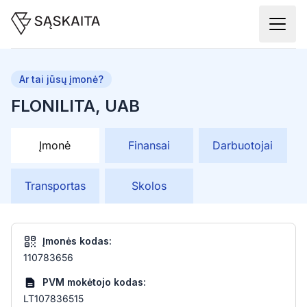
Ar tai jūsų įmonė?
FLONILITA, UAB
Įmonė
Finansai
Darbuotojai
Transportas
Skolos
Įmonės kodas:
110783656
PVM mokėtojo kodas:
LT107836515