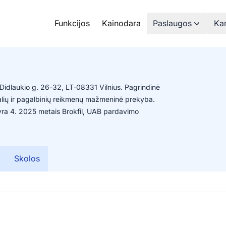
Funkcijos
Kainodara
Paslaugos
Kam
i Didlaukio g. 26-32, LT-08331 Vilnius. Pagrindinė
dalių ir pagalbinių reikmenų mažmeninė prekyba.
yra 4. 2025 metais Brokfil, UAB pardavimo
Skolos