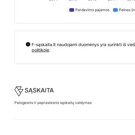
Pardavimo pajamos
Pelnas (n
F-sąskaita.lt naudojami duomenys yra surinkti iš vieš
politikoje
.
Footer
Patogesnis ir paprastesnis sąskaitų valdymas