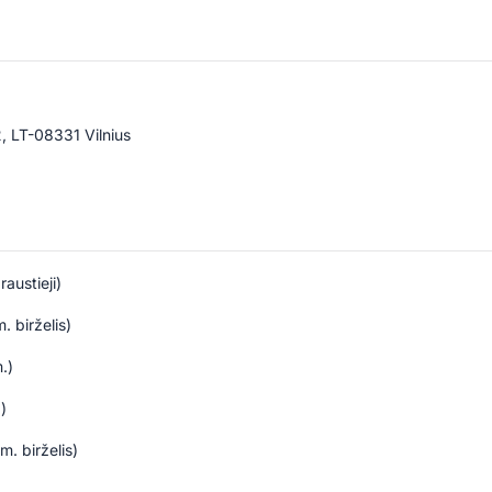
, LT-08331 Vilnius
austieji)
. birželis)
.)
)
. birželis)