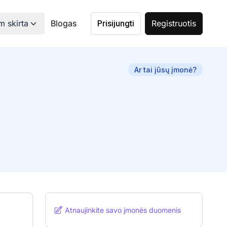
 skirta
Blogas
Prisijungti
Registruotis
Ar tai jūsų įmonė?
Atnaujinkite savo įmonės duomenis