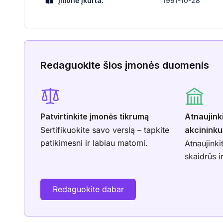
Įmonė įkurta:
1991-10-28
Redaguokite šios įmonės duomenis
Patvirtinkite įmonės tikrumą
Atnaujink
Sertifikuokite savo verslą – tapkite
akcininku
patikimesni ir labiau matomi.
Atnaujinki
skaidrūs i
Redaguokite dabar