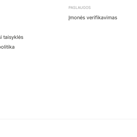
PASLAUGOS
Įmonės verifikavimas
 taisyklės
olitika