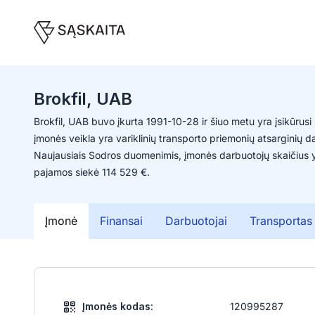
Brokfil, UAB
Brokfil, UAB buvo įkurta 1991-10-28 ir šiuo metu yra įsikūrus
įmonės veikla yra variklinių transporto priemonių atsarginių 
Naujausiais Sodros duomenimis, įmonės darbuotojų skaičius 
pajamos siekė 114 529 €.
Įmonė
Finansai
Darbuotojai
Transportas
Įmonės kodas:
120995287