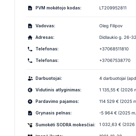
PVM mokėtojo kodas:
LT209952811
Vadovas:
Oleg Filipov
Adresas:
Didlaukio g. 26-32
Telefonas:
+37068511810
Telefonas:
+37067538770
Darbuotojai:
4 darbuotojai (apdr
Vidutinis atlyginimas:
1 135,55 € (2026 m
Pardavimo pajamos:
114 529 € (2025 m
Grynasis pelnas:
-5 964 € (2025 m.
1 032,63 € (2026 m
Sumokėti SODRA mokesčiai: