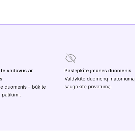
ite vadovus ar
Paslėpkite įmonės duomenis
s
Valdykite duomenų matomumą
saugokite privatumą.
te duomenis – būkite
r patikimi.