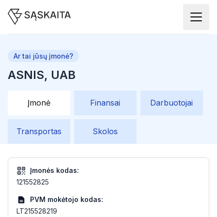
Ar tai jūsų įmonė?
ASNIS, UAB
Įmonė
Finansai
Darbuotojai
Transportas
Skolos
Įmonės kodas:
121552825
PVM mokėtojo kodas:
LT215528219