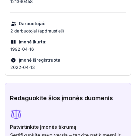
121360458
Darbuotojai:
2 darbuotojai (apdraustieji)
Įmonė įkurta:
1992-04-16
Įmonė išregistruota:
2022-04-13
Redaguokite šios įmonės duomenis
Patvirtinkite įmonės tikrumą
Sertifikuokite savo verslą – tapkite patikimesni ir