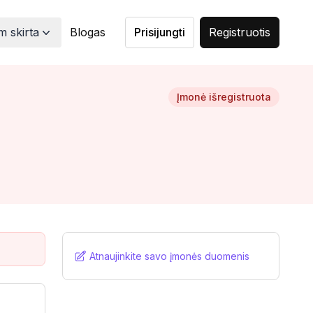
 skirta
Blogas
Prisijungti
Registruotis
Įmonė išregistruota
Atnaujinkite savo įmonės duomenis