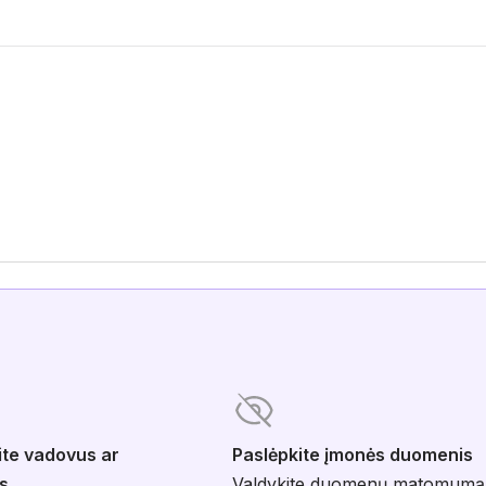
ite vadovus ar
Paslėpkite įmonės duomenis
s
Valdykite duomenų matomumą