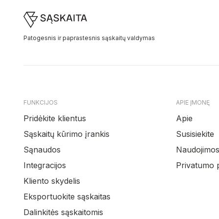
Footer
Patogesnis ir paprastesnis sąskaitų valdymas
FUNKCIJOS
APIE ĮMONĘ
Pridėkite klientus
Apie
Sąskaitų kūrimo įrankis
Susisiekite
Sąnaudos
Naudojimosi
Integracijos
Privatumo p
Kliento skydelis
Eksportuokite sąskaitas
Dalinkitės sąskaitomis