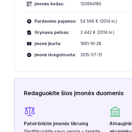
Įmonės kodas:
120994185
Pardavimo pajamos:
54 566 € (2014 m.)
Grynasis pelnas:
2 442 € (2014 m.)
Įmonė įkurta:
1991-10-28
Įmonė išregistruota:
2015-07-31
Redaguokite šios įmonės duomenis
Patvirtinkite įmonės tikrumą
Atnaujink
Sertifikuokite savo verslą – tapkite
akcininku