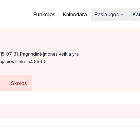
Funkcijos
Kainodara
Paslaugos
Kam
2015-07-31. Pagrindinė įmonės veikla yra
 pajamos siekė 54 566 €.
s
Skolos