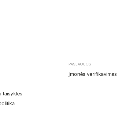
PASLAUGOS
Įmonės verifikavimas
 taisyklės
olitika