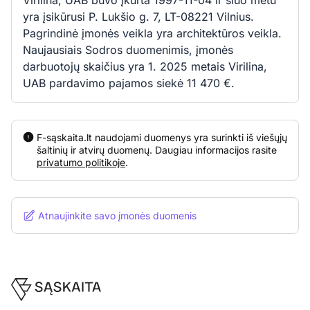
Virilina, UAB buvo įkurta 1997-11-04 ir šiuo metu
yra įsikūrusi P. Lukšio g. 7, LT-08221 Vilnius.
Pagrindinė įmonės veikla yra architektūros veikla.
Naujausiais Sodros duomenimis, įmonės
darbuotojų skaičius yra 1. 2025 metais Virilina,
UAB pardavimo pajamos siekė 11 470 €.
F-sąskaita.lt naudojami duomenys yra surinkti iš viešųjų
šaltinių ir atvirų duomenų. Daugiau informacijos rasite
privatumo politikoje
.
Atnaujinkite savo įmonės duomenis
Footer