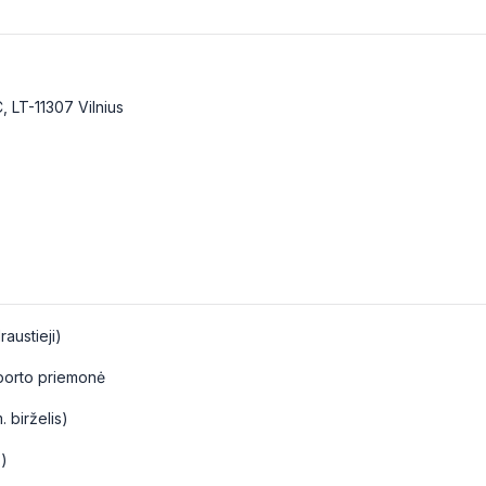
, LT-11307 Vilnius
austieji)
sporto priemonė
 birželis)
)