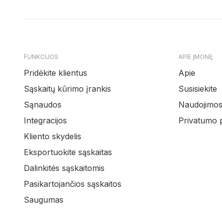
FUNKCIJOS
APIE ĮMONĘ
Pridėkite klientus
Apie
Sąskaitų kūrimo įrankis
Susisiekite
Sąnaudos
Naudojimosi
Integracijos
Privatumo p
Kliento skydelis
Eksportuokite sąskaitas
Dalinkitės sąskaitomis
Pasikartojančios sąskaitos
Saugumas