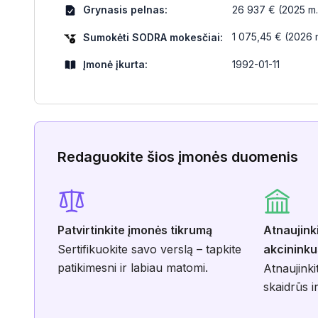
Grynasis pelnas:
26 937 € (2025 m.
1 075,45 € (2026 m
Sumokėti SODRA mokesčiai:
Įmonė įkurta:
1992-01-11
Redaguokite šios įmonės duomenis
Patvirtinkite įmonės tikrumą
Atnaujink
Sertifikuokite savo verslą – tapkite
akcininku
patikimesni ir labiau matomi.
Atnaujinki
skaidrūs ir