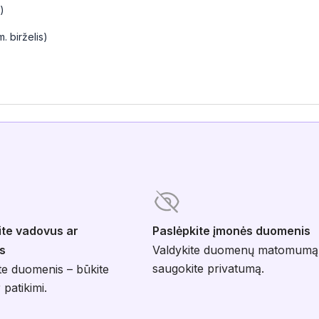
)
. birželis)
ite vadovus ar
Paslėpkite įmonės duomenis
s
Valdykite duomenų matomumą
saugokite privatumą.
te duomenis – būkite
 patikimi.