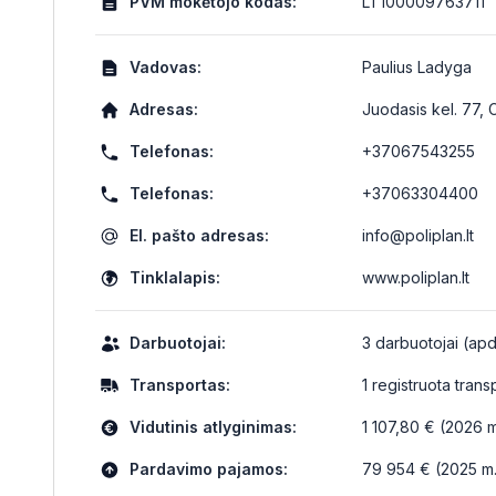
PVM mokėtojo kodas:
LT100009763711
Vadovas:
Paulius Ladyga
Adresas:
Juodasis kel. 77, C
Telefonas:
+37067543255
Telefonas:
+37063304400
El. pašto adresas:
info@poliplan.lt
Tinklalapis:
www.poliplan.lt
Darbuotojai:
3 darbuotojai (apdr
Transportas:
1 registruota tran
Vidutinis atlyginimas:
1 107,80 € (2026 m.
Pardavimo pajamos:
79 954 € (2025 m.