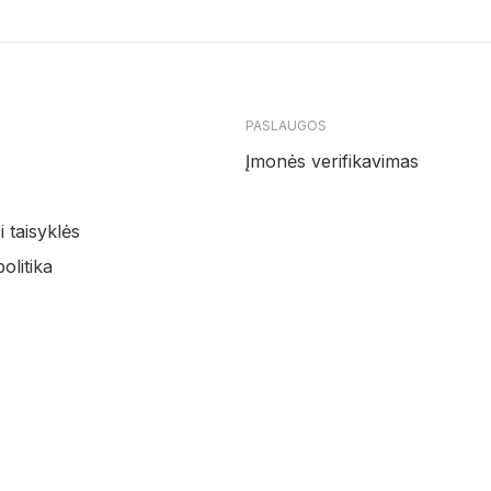
PASLAUGOS
Įmonės verifikavimas
 taisyklės
olitika