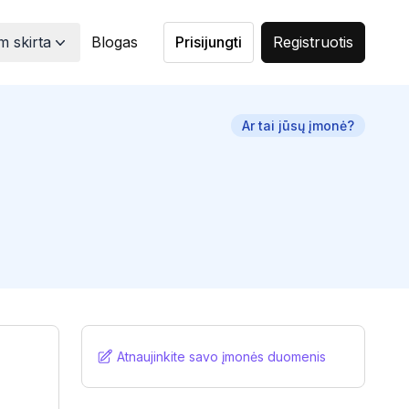
 skirta
Blogas
Prisijungti
Registruotis
Ar tai jūsų įmonė?
Atnaujinkite savo įmonės duomenis