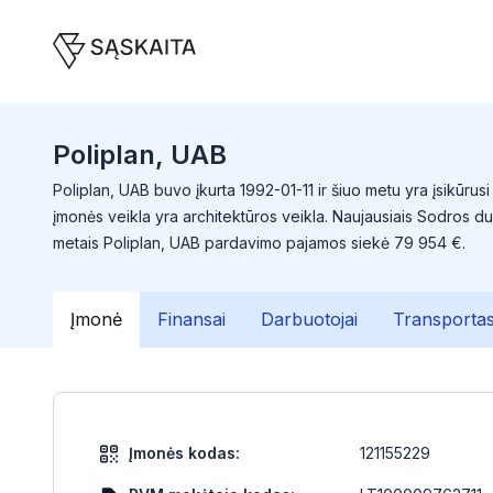
Poliplan, UAB
Poliplan, UAB buvo įkurta 1992-01-11 ir šiuo metu yra įsikūrusi
įmonės veikla yra architektūros veikla. Naujausiais Sodros d
metais Poliplan, UAB pardavimo pajamos siekė 79 954 €.
Įmonė
Finansai
Darbuotojai
Transporta
Įmonės kodas:
121155229