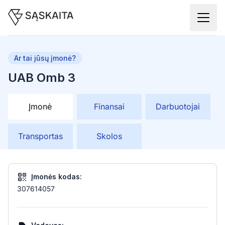
Ar tai jūsų įmonė?
UAB Omb 3
Įmonė
Finansai
Darbuotojai
Transportas
Skolos
Įmonės kodas:
307614057