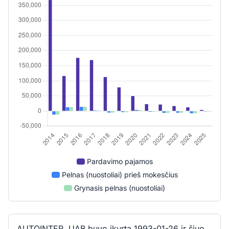
Pardavimo pajamos
Pelnas (nuostoliai) prieš mokesčius
Grynasis pelnas (nuostoliai)
AUTOINTER, UAB buvo įkurta 1993-01-26 ir šiuo