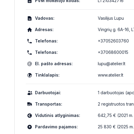
PVM mokėtojo kodas:
LT210342716
Vadovas:
Vasilijus Lupu
Adresas:
Vingrių g. 6A-16, L
Telefonas:
+37052603760
Telefonas:
+37068600015
El. pašto adresas:
lupu@atelier.lt
Tinklalapis:
www.atelier.lt
Darbuotojai:
1 darbuotojas (apd
Transportas:
2 registruotos tr
Vidutinis atlyginimas:
642,75 € (2021 m. 
Pardavimo pajamos:
25 830 € (2025 m.