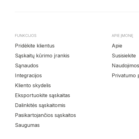
FUNKCIJOS
APIE ĮMONĘ
Pridėkite klientus
Apie
Sąskaitų kūrimo įrankis
Susisiekite
Sąnaudos
Naudojimosi
Integracijos
Privatumo p
Kliento skydelis
Eksportuokite sąskaitas
Dalinkitės sąskaitomis
Pasikartojančios sąskaitos
Saugumas