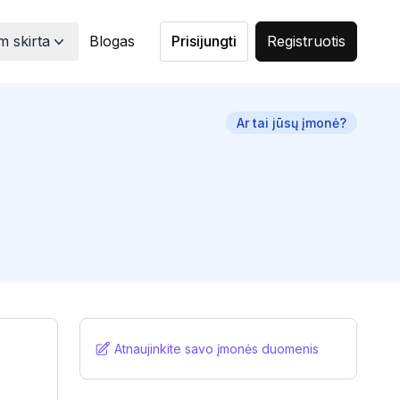
 skirta
Blogas
Prisijungti
Registruotis
Ar tai jūsų įmonė?
Atnaujinkite savo įmonės duomenis