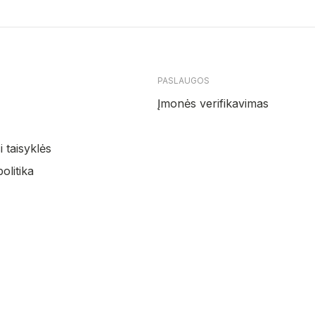
PASLAUGOS
Įmonės verifikavimas
 taisyklės
olitika