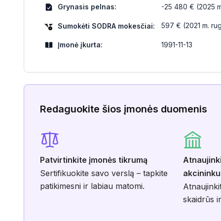
Grynasis pelnas:
-25 480 € (2025 m
597 € (2021 m. rug
Sumokėti SODRA mokesčiai:
Įmonė įkurta:
1991-11-13
Redaguokite šios įmonės duomenis
Patvirtinkite įmonės tikrumą
Atnaujink
Sertifikuokite savo verslą – tapkite
akcininku
patikimesni ir labiau matomi.
Atnaujinki
skaidrūs ir