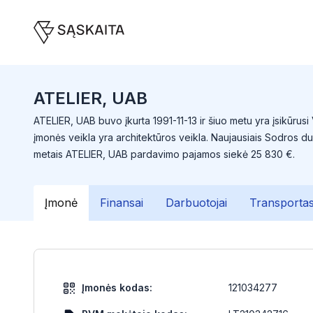
ATELIER, UAB
ATELIER, UAB buvo įkurta 1991-11-13 ir šiuo metu yra įsikūrusi 
įmonės veikla yra architektūros veikla. Naujausiais Sodros d
metais ATELIER, UAB pardavimo pajamos siekė 25 830 €.
Įmonė
Finansai
Darbuotojai
Transporta
Įmonės kodas:
121034277