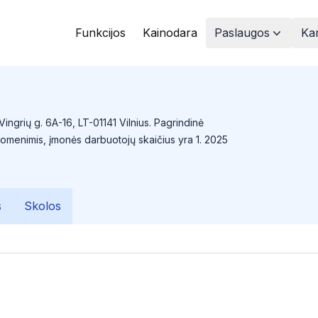
Funkcijos
Kainodara
Paslaugos
Kam
Vingrių g. 6A-16, LT-01141 Vilnius. Pagrindinė
uomenimis, įmonės darbuotojų skaičius yra 1. 2025
s
Skolos