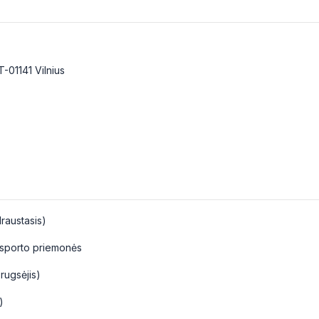
T-01141 Vilnius
raustasis)
ansporto priemonės
rugsėjis)
)