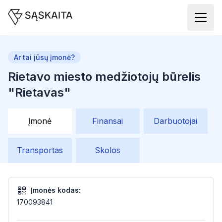
Ar tai jūsų įmonė?
Rietavo miesto medžiotojų būrelis
"Rietavas"
Įmonė
Finansai
Darbuotojai
Transportas
Skolos
Įmonės kodas:
170093841