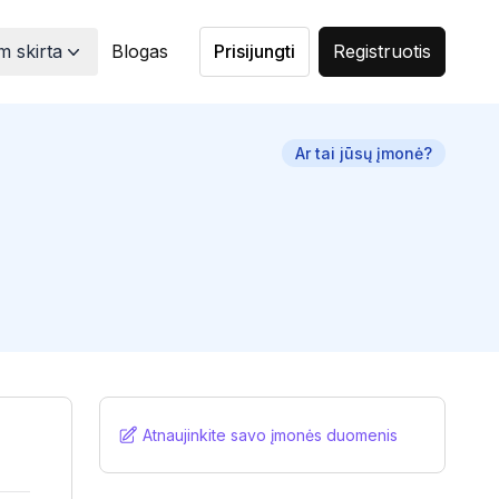
 skirta
Blogas
Prisijungti
Registruotis
Ar tai jūsų įmonė?
Atnaujinkite savo įmonės duomenis