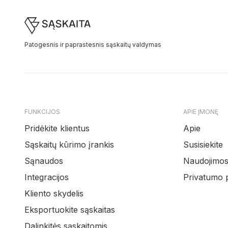
Footer
Patogesnis ir paprastesnis sąskaitų valdymas
FUNKCIJOS
APIE ĮMONĘ
Pridėkite klientus
Apie
Sąskaitų kūrimo įrankis
Susisiekite
Sąnaudos
Naudojimosi
Integracijos
Privatumo p
Kliento skydelis
Eksportuokite sąskaitas
Dalinkitės sąskaitomis