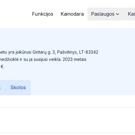
Funkcijos
Kainodara
Paslaugos
Kam
etu yra įsikūrusi Gintarų g. 3, Pašvitinys, LT-83342
edžioklė ir su ja susijusi veikla. 2023 metais
 €.
s
Skolos