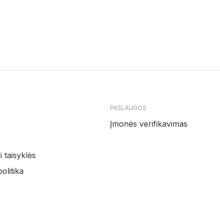
PASLAUGOS
Įmonės verifikavimas
 taisyklės
olitika