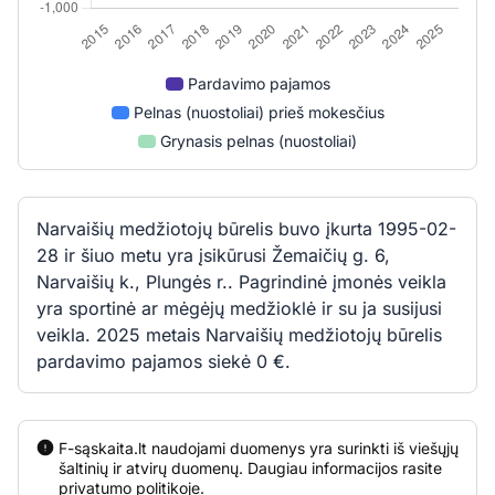
Pardavimo pajamos
Pelnas (nuostoliai) prieš mokesčius
Grynasis pelnas (nuostoliai)
Narvaišių medžiotojų būrelis buvo įkurta 1995-02-
28 ir šiuo metu yra įsikūrusi Žemaičių g. 6,
Narvaišių k., Plungės r.. Pagrindinė įmonės veikla
yra sportinė ar mėgėjų medžioklė ir su ja susijusi
veikla. 2025 metais Narvaišių medžiotojų būrelis
pardavimo pajamos siekė 0 €.
F-sąskaita.lt naudojami duomenys yra surinkti iš viešųjų
šaltinių ir atvirų duomenų. Daugiau informacijos rasite
privatumo politikoje
.