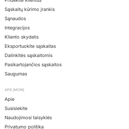
Pridėkite klientus
Sąskaitų kūrimo įrankis
Sąnaudos
Integracijos
Kliento skydelis
Eksportuokite sąskaitas
Dalinkitės sąskaitomis
Pasikartojančios sąskaitos
Saugumas
APIE ĮMONĘ
Apie
Susisiekite
Naudojimosi taisyklės
Privatumo politika